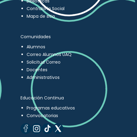
Bibliotecas
Contraloría Social
Mapa de sitio
Comunidades
Alumnos
Correo Alumnos UAQ
Solicitud Correo
Docentes
Administrativos
Educación Continua
Programas educativos
Convocatorias