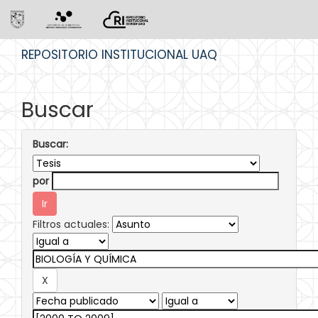
Skip
REPOSITORIO INSTITUCIONAL UAQ
navigation
Buscar
Buscar:
por
Filtros actuales: