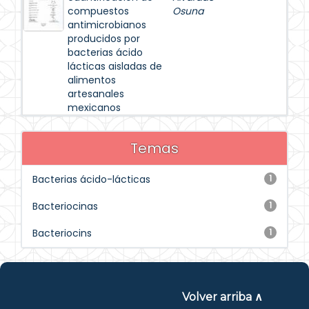
compuestos
Osuna
antimicrobianos
producidos por
bacterias ácido
lácticas aisladas de
alimentos
artesanales
mexicanos
Temas
Bacterias ácido-lácticas
1
Bacteriocinas
1
Bacteriocins
1
Volver arriba ∧