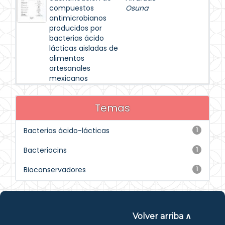
compuestos
Osuna
antimicrobianos
producidos por
bacterias ácido
lácticas aisladas de
alimentos
artesanales
mexicanos
Temas
Bacterias ácido-lácticas
1
Bacteriocins
1
Bioconservadores
1
Volver arriba ∧