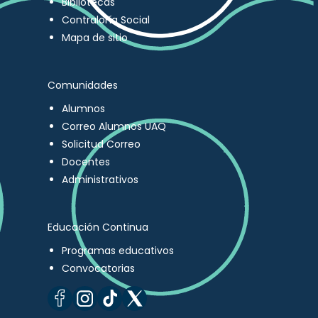
Bibliotecas
Contraloría Social
Mapa de sitio
Comunidades
Alumnos
Correo Alumnos UAQ
Solicitud Correo
Docentes
Administrativos
Educación Continua
Programas educativos
Convocatorias