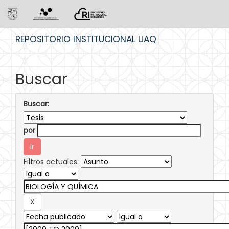
Skip
REPOSITORIO INSTITUCIONAL UAQ
navigation
Buscar
Buscar:
por
Filtros actuales: