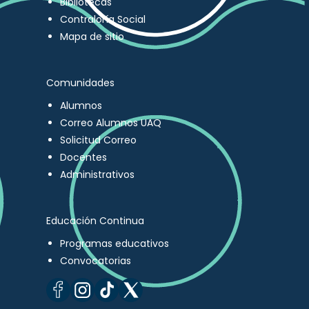
Bibliotecas
Contraloría Social
Mapa de sitio
Comunidades
Alumnos
Correo Alumnos UAQ
Solicitud Correo
Docentes
Administrativos
Educación Continua
Programas educativos
Convocatorias