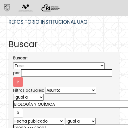
Skip
REPOSITORIO INSTITUCIONAL UAQ
navigation
Buscar
Buscar:
por
Filtros actuales: