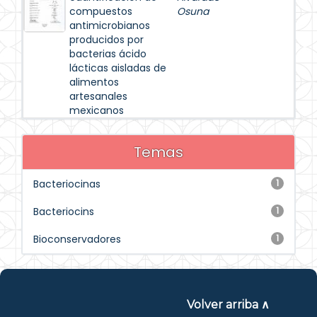
compuestos
Osuna
antimicrobianos
producidos por
bacterias ácido
lácticas aisladas de
alimentos
artesanales
mexicanos
Temas
Bacteriocinas
1
Bacteriocins
1
Bioconservadores
1
Volver arriba ∧