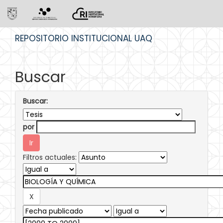
Skip
REPOSITORIO INSTITUCIONAL UAQ
navigation
Buscar
Buscar:
por
Filtros actuales: