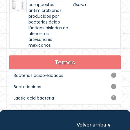
compuestos
Osuna
antimicrobianos
producidos por
bacterias ácido
lácticas aisladas de
alimentos
artesanales
mexicanos
Temas
Bacterias ácido-lácticas
1
Bacteriocinas
1
Lactic acid bacteria
1
Volver arriba ∧