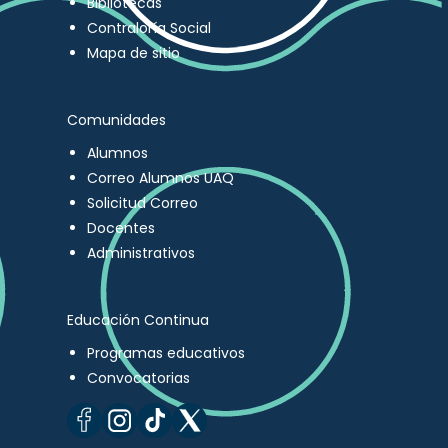
Bibliotecas
Contraloría Social
Mapa de sitio
Comunidades
Alumnos
Correo Alumnos UAQ
Solicitud Correo
Docentes
Administrativos
Educación Continua
Programas educativos
Convocatorias