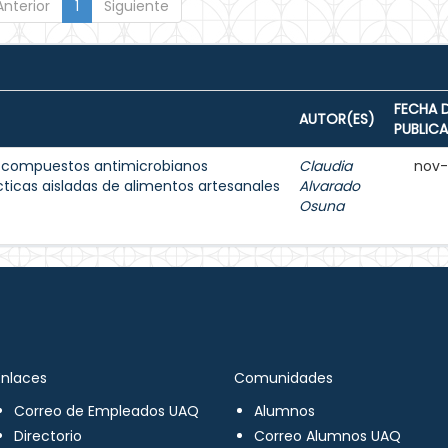
Anterior
1
Siguiente
FECHA 
AUTOR(ES)
PUBLIC
de compuestos antimicrobianos
Claudia
nov
cticas aisladas de alimentos artesanales
Alvarado
Osuna
Enlaces
Comunidades
Correo de Empleados UAQ
Alumnos
Directorio
Correo Alumnos UAQ