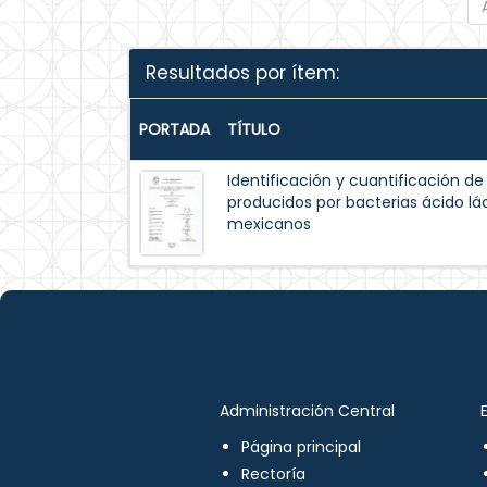
Resultados por ítem:
PORTADA
TÍTULO
Identificación y cuantificación 
producidos por bacterias ácido lá
mexicanos
Administración Central
Página principal
Rectoría