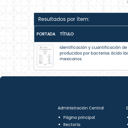
Resultados por ítem:
PORTADA
TÍTULO
Identificación y cuantificación 
producidos por bacterias ácido lá
mexicanos
Administración Central
Página principal
Rectoría