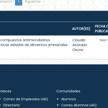
Anterior
1
Siguiente
FECHA 
AUTOR(ES)
PUBLIC
de compuestos antimicrobianos
Claudia
nov
cticas aisladas de alimentos artesanales
Alvarado
Osuna
Enlaces
Comunidades
Correo de Empleados UAQ
Alumnos
Directorio
Correo Alumnos UAQ