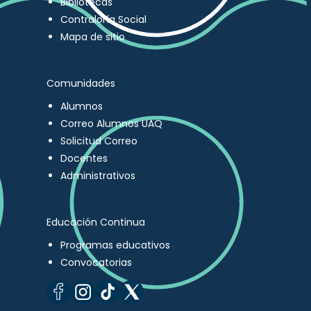
Bibliotecas
Contraloría Social
Mapa de sitio
Comunidades
Alumnos
Correo Alumnos UAQ
Solicitud Correo
Docentes
Administrativos
Educación Continua
Programas educativos
Convocatorias