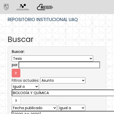
Skip
REPOSITORIO INSTITUCIONAL UAQ
navigation
Buscar
Buscar:
por
Filtros actuales: