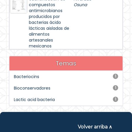
compuestos
Osuna
antimicrobianos
producidos por
bacterias ácido
lácticas aisladas de
alimentos
artesanales
mexicanos
Temas
Bacteriocins
1
Bioconservadores
1
Lactic acid bacteria
1
Volver arriba ∧