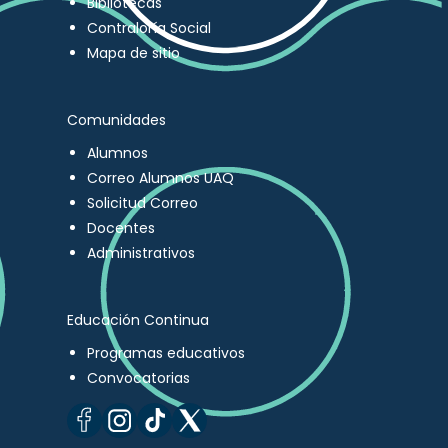
Bibliotecas
Contraloría Social
Mapa de sitio
Comunidades
Alumnos
Correo Alumnos UAQ
Solicitud Correo
Docentes
Administrativos
Educación Continua
Programas educativos
Convocatorias