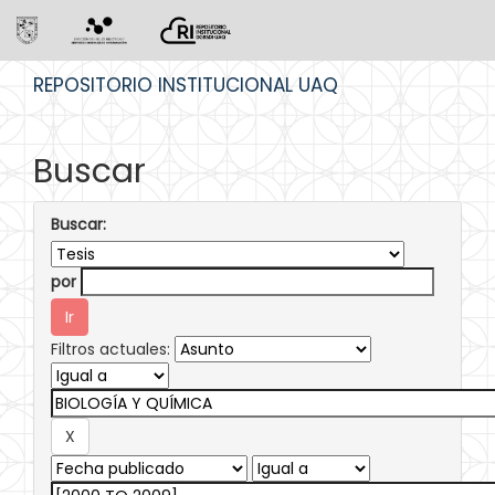
Skip
REPOSITORIO INSTITUCIONAL UAQ
navigation
Buscar
Buscar:
por
Filtros actuales: