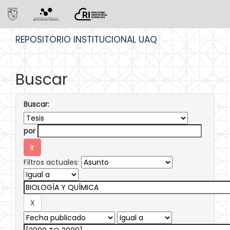
Skip
REPOSITORIO INSTITUCIONAL UAQ
navigation
Buscar
Buscar:
por
Filtros actuales: