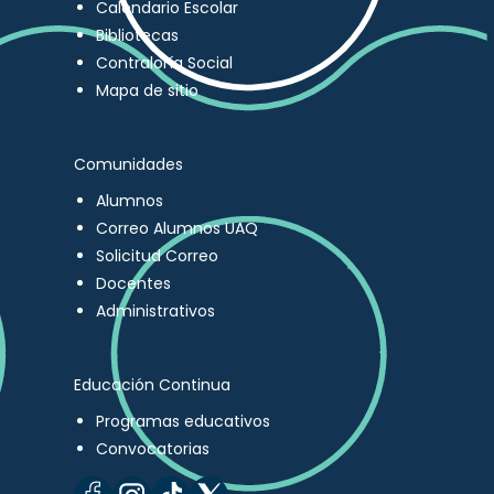
Calendario Escolar
Bibliotecas
Contraloría Social
Mapa de sitio
Comunidades
Alumnos
Correo Alumnos UAQ
Solicitud Correo
Docentes
Administrativos
Educación Continua
Programas educativos
Convocatorias