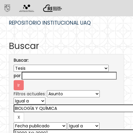
Skip
REPOSITORIO INSTITUCIONAL UAQ
navigation
Buscar
Buscar:
por
Filtros actuales: