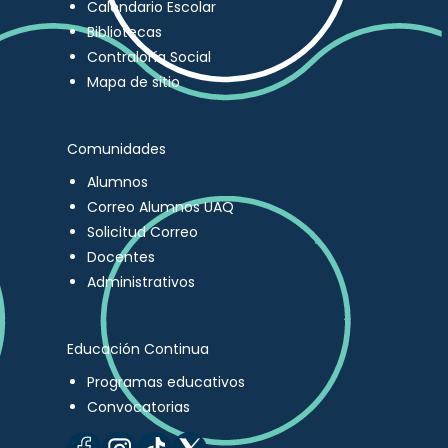
Calendario Escolar
Bibliotecas
Contraloría Social
Mapa de sitio
Comunidades
Alumnos
Correo Alumnos UAQ
Solicitud Correo
Docentes
Administrativos
Educación Continua
Programas educativos
Convocatorias