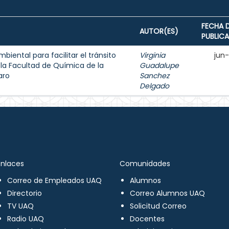
FECHA 
AUTOR(ES)
PUBLIC
iental para facilitar el tránsito
Virginia
jun
 la Facultad de Química de la
Guadalupe
aro
Sanchez
Delgado
Enlaces
Comunidades
Correo de Empleados UAQ
Alumnos
Directorio
Correo Alumnos UAQ
TV UAQ
Solicitud Correo
Radio UAQ
Docentes