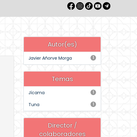
Autor(es)
Javier Añorve Morga
1
Temas
Jícama
1
Tuna
1
Director /
colaboradores