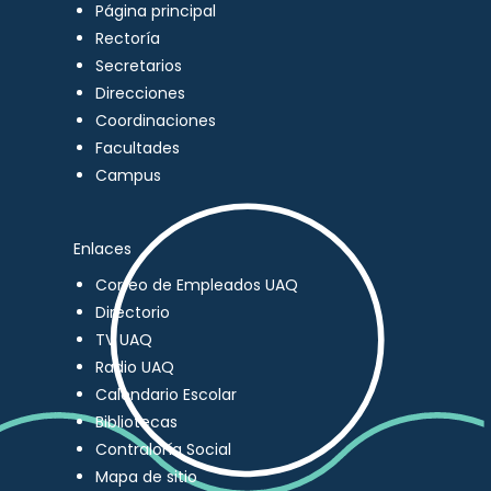
Página principal
Rectoría
Secretarios
Direcciones
Coordinaciones
Facultades
Campus
Enlaces
Correo de Empleados UAQ
Directorio
TV UAQ
Radio UAQ
Calendario Escolar
Bibliotecas
Contraloría Social
Mapa de sitio