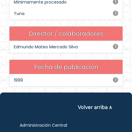
Mínimamente procesado
1
Tuna
1
Director / colaboradores
Edmundo Mateo Mercado Silva
1
Fecha de publicación
1999
1
Volver arriba ∧
Administración Central