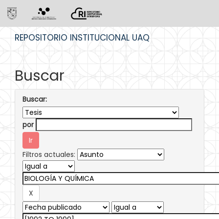
Skip
REPOSITORIO INSTITUCIONAL UAQ
navigation
Buscar
Buscar:
por
Filtros actuales: