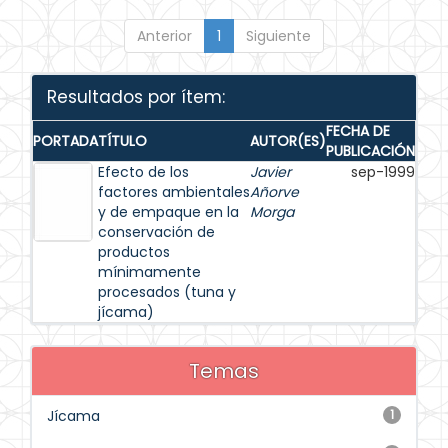
Anterior
1
Siguiente
Resultados por ítem:
FECHA DE
PORTADA
TÍTULO
AUTOR(ES)
PUBLICACIÓN
Efecto de los
Javier
sep-1999
factores ambientales
Añorve
y de empaque en la
Morga
conservación de
productos
mínimamente
procesados (tuna y
jícama)
Temas
Jícama
1