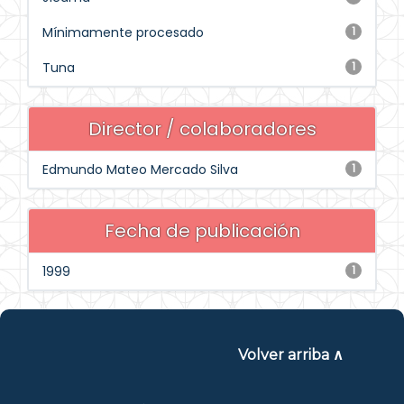
Mínimamente procesado
1
Tuna
1
Director / colaboradores
Edmundo Mateo Mercado Silva
1
Fecha de publicación
1999
1
Volver arriba ∧