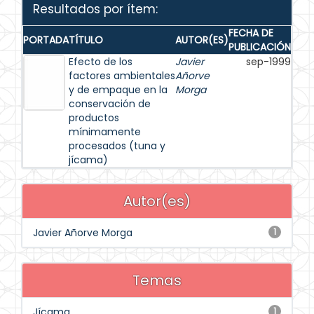
Resultados por ítem:
FECHA DE
PORTADA
TÍTULO
AUTOR(ES)
PUBLICACIÓN
Efecto de los
Javier
sep-1999
factores ambientales
Añorve
y de empaque en la
Morga
conservación de
productos
mínimamente
procesados (tuna y
jícama)
Autor(es)
Javier Añorve Morga
1
Temas
Jícama
1