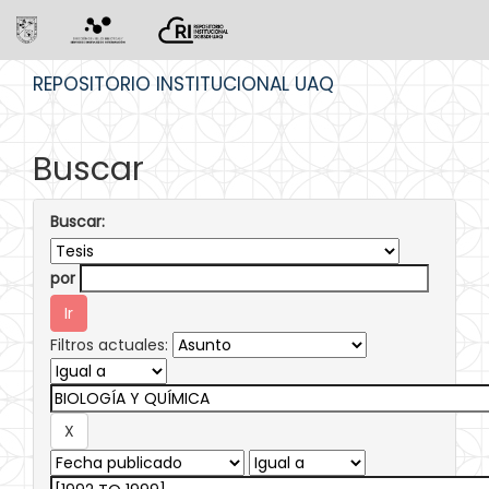
Skip
REPOSITORIO INSTITUCIONAL UAQ
navigation
Buscar
Buscar:
por
Filtros actuales: