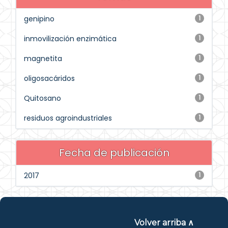
genipino
1
inmovilización enzimática
1
magnetita
1
oligosacáridos
1
Quitosano
1
residuos agroindustriales
1
Fecha de publicación
2017
1
Volver arriba ∧