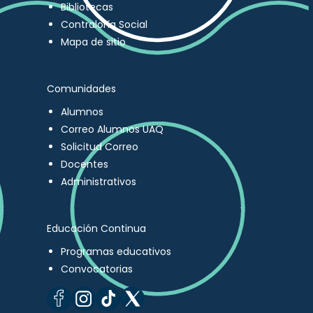
Bibliotecas
Contraloría Social
Mapa de sitio
Comunidades
Alumnos
Correo Alumnos UAQ
Solicitud Correo
Docentes
Administrativos
Educación Continua
Programas educativos
Convocatorias