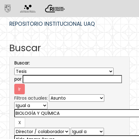
Skip
REPOSITORIO INSTITUCIONAL UAQ
navigation
Buscar
Buscar:
por
Filtros actuales: