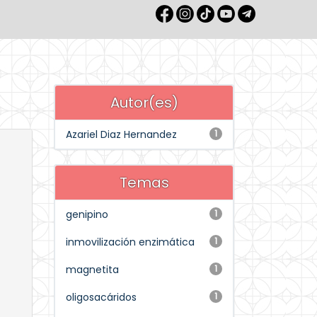
Autor(es)
Azariel Diaz Hernandez
1
Temas
genipino
1
inmovilización enzimática
1
magnetita
1
oligosacáridos
1