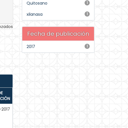
Quitosano
1
xilanasa
1
anzados
Fecha de publicación
2017
1
DE
ACIÓN
-2017