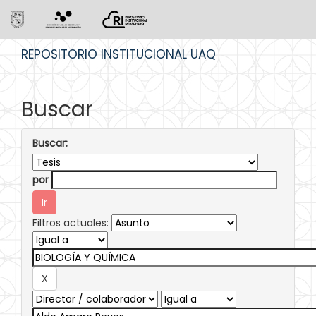
Skip
REPOSITORIO INSTITUCIONAL UAQ
navigation
Buscar
Buscar:
por
Filtros actuales: