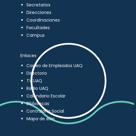
Secretarios
Direcciones
Coordinaciones
Facultades
Campus
Enlaces
Correo de Empleados UAQ
Directorio
TV UAQ
Radio UAQ
Calendario Escolar
Bibliotecas
Contraloría Social
Mapa de sitio