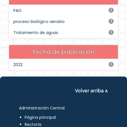
PAO
1
proceso biológico aerobio
1
Tratamiento de aguas
1
Fecha de publicación
2022
1
Volver arriba ∧
Administración Central
Página principal
Rectoría