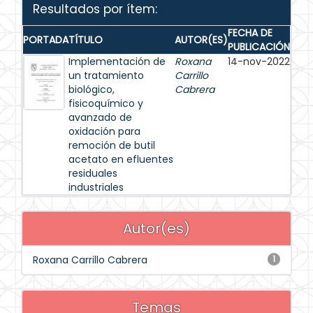
Resultados por ítem:
FECHA DE
PORTADA
TÍTULO
AUTOR(ES)
PUBLICACIÓN
Implementación de
Roxana
14-nov-2022
un tratamiento
Carrillo
biológico,
Cabrera
fisicoquímico y
avanzado de
oxidación para
remoción de butil
acetato en efluentes
residuales
industriales
Autor(es)
Roxana Carrillo Cabrera
1
Temas