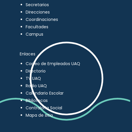
Secretarios
Direcciones
Coordinaciones
Facultades
Campus
Enlaces
Correo de Empleados UAQ
Directorio
TV UAQ
Radio UAQ
Calendario Escolar
Bibliotecas
Contraloría Social
Mapa de sitio