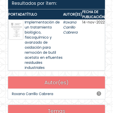
Resultados por ítem:
FECHA DE
PORTADA
TÍTULO
AUTOR(ES)
PUBLICACIÓN
Implementación de
Roxana
14-nov-2022
un tratamiento
Carrillo
biológico,
Cabrera
fisicoquímico y
avanzado de
oxidación para
remoción de butil
acetato en efluentes
residuales
industriales
Autor(es)
Roxana Carrillo Cabrera
1
Temas