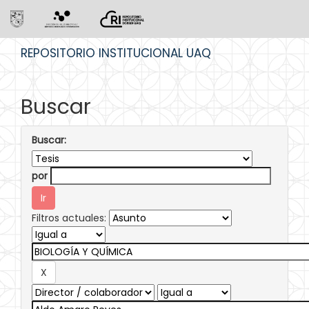
Skip
REPOSITORIO INSTITUCIONAL UAQ
navigation
Buscar
Buscar:
por
Filtros actuales: