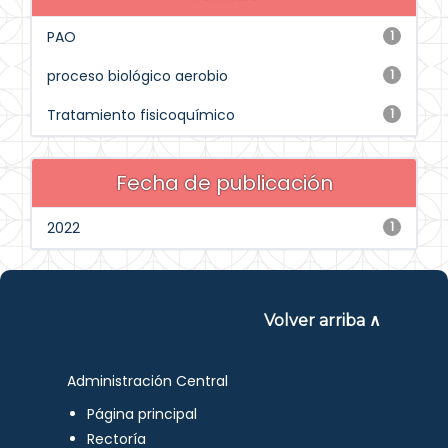
PAO
1
proceso biológico aerobio
1
Tratamiento fisicoquímico
1
Fecha de publicación
2022
1
Volver arriba ∧
Administración Central
Página principal
Rectoría