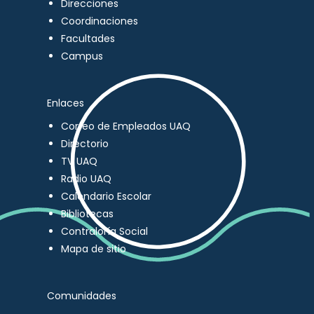
Direcciones
Coordinaciones
Facultades
Campus
Enlaces
Correo de Empleados UAQ
Directorio
TV UAQ
Radio UAQ
Calendario Escolar
Bibliotecas
Contraloría Social
Mapa de sitio
Comunidades