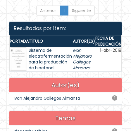
Anterior
1
Siguiente
Resultados por ítem:
FECHA DE
PORTADA
TÍTULO
AUTOR(ES)
PUBLICACIÓN
Sistema de
Ivan
1-abr-2019
electrofermentación
Alejandro
para la producción
Gallegos
de bioetanol
Almanza
Autor(es)
Ivan Alejandro Gallegos Almanza
1
Temas
1