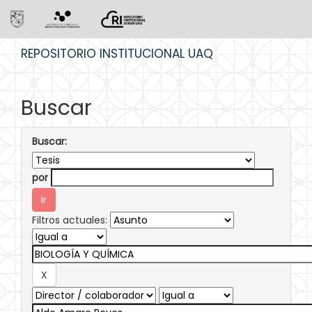
Skip
REPOSITORIO INSTITUCIONAL UAQ
navigation
Buscar
Buscar:
por
Filtros actuales: