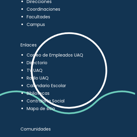
Direcciones
Coordinaciones
Facultades
Campus
Enlaces
Correo de Empleados UAQ
Directorio
TV UAQ
Radio UAQ
Calendario Escolar
Bibliotecas
Contraloría Social
Mapa de sitio
Comunidades