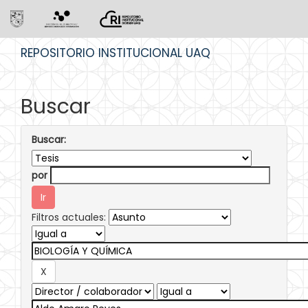
Skip
REPOSITORIO INSTITUCIONAL UAQ
navigation
Buscar
Buscar:
por
Filtros actuales: