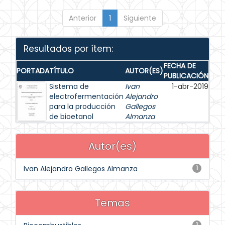
Anterior
1
Siguiente
Resultados por ítem:
FECHA DE
PORTADA
TÍTULO
AUTOR(ES)
PUBLICACIÓN
Sistema de
Ivan
1-abr-2019
electrofermentación
Alejandro
para la producción
Gallegos
de bioetanol
Almanza
Autor(es)
Ivan Alejandro Gallegos Almanza
1
Temas
1