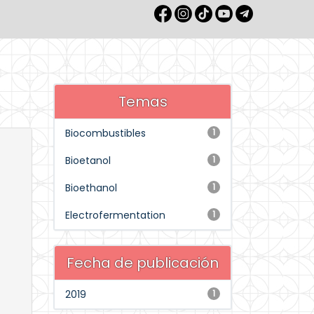
Temas
Biocombustibles
1
Bioetanol
1
Bioethanol
1
Electrofermentation
1
Fecha de publicación
2019
1