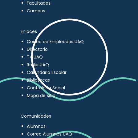
Facultades
Campus
Enlaces
Correo de Empleados UAQ
Directorio
TV UAQ
Radio UAQ
Calendario Escolar
Bibliotecas
Contraloría Social
Mapa de sitio
Comunidades
Alumnos
Correo Alumnos UAQ