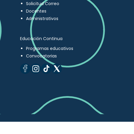
Solicitud Correo
Docentes
Administrativos
Educación Continua
Programas educativos
Convocatorias