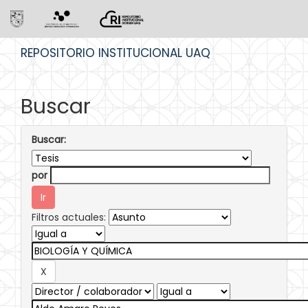
Skip
REPOSITORIO INSTITUCIONAL UAQ
navigation
Buscar
Buscar:
por
Filtros actuales: