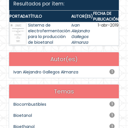
Resultados por ítem:
FECHA DE
PORTADA
TÍTULO
AUTOR(ES)
PUBLICACIÓN
Sistema de
Ivan
1-abr-2019
electrofermentación
Alejandro
para la producción
Gallegos
de bioetanol
Almanza
Autor(es)
Ivan Alejandro Gallegos Almanza
1
Temas
Biocombustibles
1
Bioetanol
1
Bioethanol
1