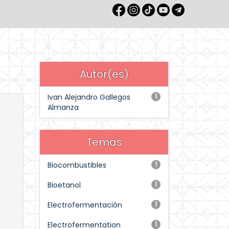
Autor(es)
Ivan Alejandro Gallegos
1
Almanza
Temas
Biocombustibles
1
Bioetanol
1
Electrofermentación
1
Electrofermentation
1