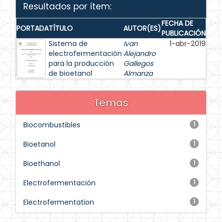
Resultados por ítem:
FECHA DE
PORTADA
TÍTULO
AUTOR(ES)
PUBLICACIÓN
Sistema de
Ivan
1-abr-2019
electrofermentación
Alejandro
para la producción
Gallegos
de bioetanol
Almanza
Temas
Biocombustibles
1
Bioetanol
1
Bioethanol
1
Electrofermentación
1
Electrofermentation
1