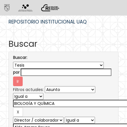
Skip
REPOSITORIO INSTITUCIONAL UAQ
navigation
Buscar
Buscar:
por
Filtros actuales: