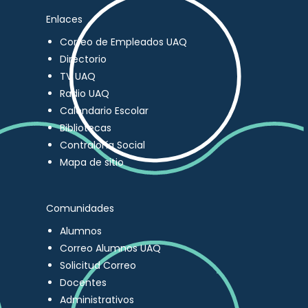
Enlaces
Correo de Empleados UAQ
Directorio
TV UAQ
Radio UAQ
Calendario Escolar
Bibliotecas
Contraloría Social
Mapa de sitio
Comunidades
Alumnos
Correo Alumnos UAQ
Solicitud Correo
Docentes
Administrativos