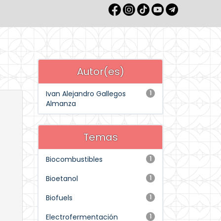
Autor(es)
Ivan Alejandro Gallegos
1
Almanza
Temas
Biocombustibles
1
Bioetanol
1
Biofuels
1
Electrofermentación
1