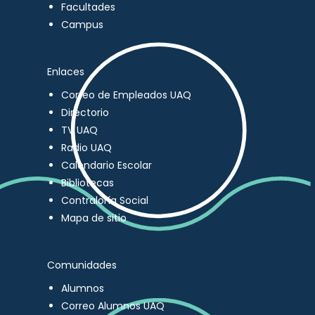
Facultades
Campus
Enlaces
Correo de Empleados UAQ
Directorio
TV UAQ
Radio UAQ
Calendario Escolar
Bibliotecas
Contraloría Social
Mapa de sitio
Comunidades
Alumnos
Correo Alumnos UAQ