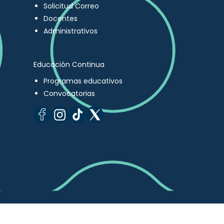
Solicitud Correo
Docentes
Administrativos
Educación Continua
Programas educativos
Convocatorias