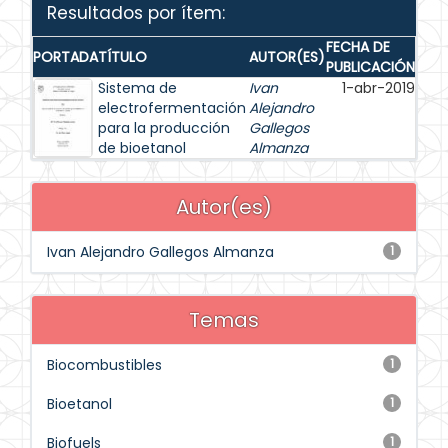
Resultados por ítem:
FECHA DE
PORTADA
TÍTULO
AUTOR(ES)
PUBLICACIÓN
Sistema de
Ivan
1-abr-2019
electrofermentación
Alejandro
para la producción
Gallegos
de bioetanol
Almanza
Autor(es)
Ivan Alejandro Gallegos Almanza
1
Temas
Biocombustibles
1
Bioetanol
1
Biofuels
1