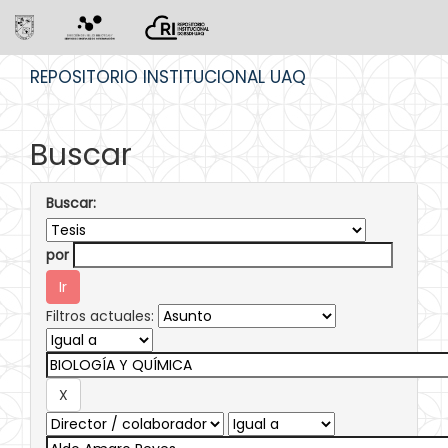
Skip
REPOSITORIO INSTITUCIONAL UAQ
navigation
Buscar
Buscar:
por
Filtros actuales: