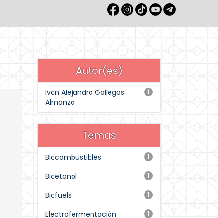
Autor(es)
Ivan Alejandro Gallegos
1
Almanza
Temas
Biocombustibles
1
Bioetanol
1
Biofuels
1
Electrofermentación
1