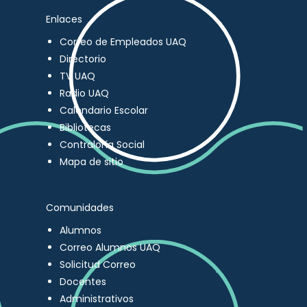
Enlaces
Correo de Empleados UAQ
Directorio
TV UAQ
Radio UAQ
Calendario Escolar
Bibliotecas
Contraloría Social
Mapa de sitio
Comunidades
Alumnos
Correo Alumnos UAQ
Solicitud Correo
Docentes
Administrativos