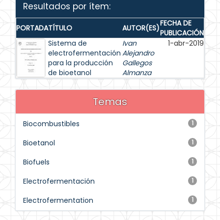
Resultados por ítem:
FECHA DE
PORTADA
TÍTULO
AUTOR(ES)
PUBLICACIÓN
Sistema de
Ivan
1-abr-2019
electrofermentación
Alejandro
para la producción
Gallegos
de bioetanol
Almanza
Temas
Biocombustibles
1
Bioetanol
1
Biofuels
1
Electrofermentación
1
Electrofermentation
1