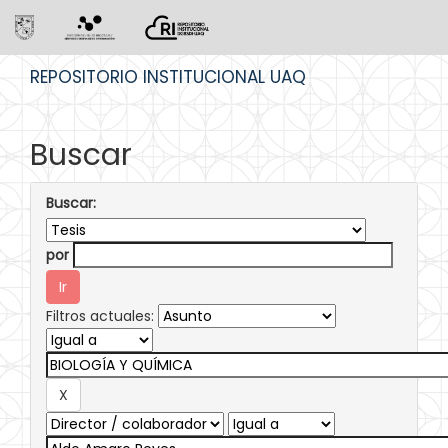
Skip
REPOSITORIO INSTITUCIONAL UAQ
navigation
Buscar
Buscar:
por
Filtros actuales: