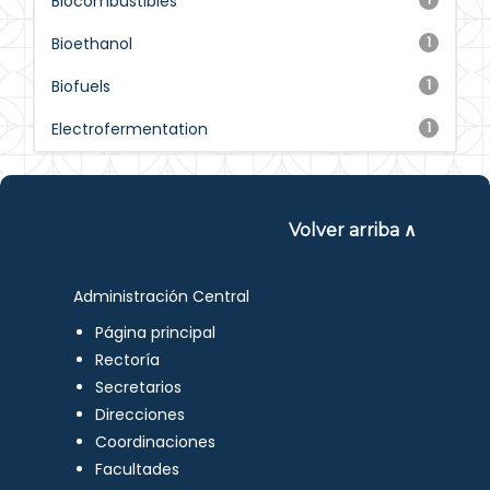
Biocombustibles
Bioethanol
1
Biofuels
1
Electrofermentation
1
Volver arriba ∧
Administración Central
Página principal
Rectoría
Secretarios
Direcciones
Coordinaciones
Facultades