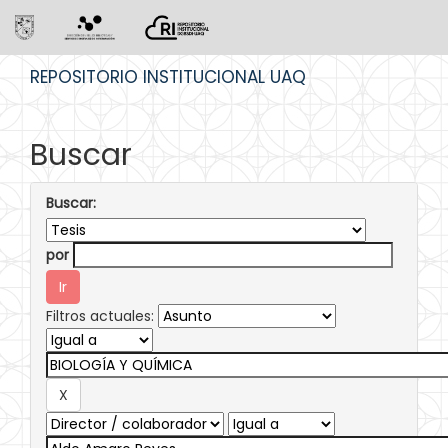
Skip
REPOSITORIO INSTITUCIONAL UAQ
navigation
Buscar
Buscar:
por
Filtros actuales: