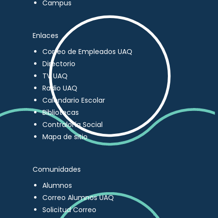
Campus
Enlaces
Correo de Empleados UAQ
Directorio
TV UAQ
Radio UAQ
Calendario Escolar
Bibliotecas
Contraloría Social
Mapa de sitio
Comunidades
Alumnos
Correo Alumnos UAQ
Solicitud Correo