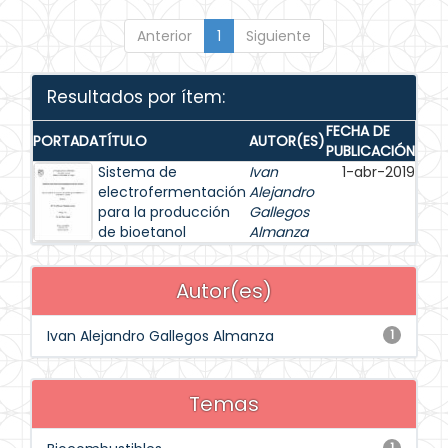
Anterior
1
Siguiente
Resultados por ítem:
FECHA DE
PORTADA
TÍTULO
AUTOR(ES)
PUBLICACIÓN
Sistema de
Ivan
1-abr-2019
electrofermentación
Alejandro
para la producción
Gallegos
de bioetanol
Almanza
Autor(es)
Ivan Alejandro Gallegos Almanza
1
Temas
1