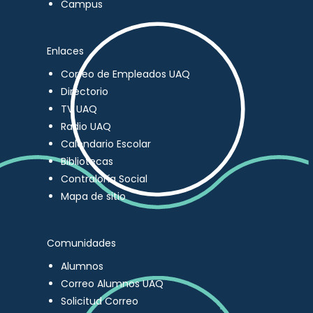
Campus
Enlaces
Correo de Empleados UAQ
Directorio
TV UAQ
Radio UAQ
Calendario Escolar
Bibliotecas
Contraloría Social
Mapa de sitio
Comunidades
Alumnos
Correo Alumnos UAQ
Solicitud Correo