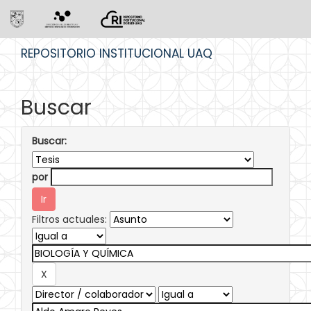
Skip
REPOSITORIO INSTITUCIONAL UAQ
navigation
Buscar
Buscar:
por
Filtros actuales: