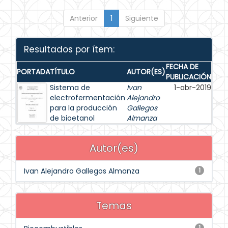
Anterior
1
Siguiente
Resultados por ítem:
FECHA DE
PORTADA
TÍTULO
AUTOR(ES)
PUBLICACIÓN
Sistema de
Ivan
1-abr-2019
electrofermentación
Alejandro
para la producción
Gallegos
de bioetanol
Almanza
Autor(es)
Ivan Alejandro Gallegos Almanza
1
Temas
1