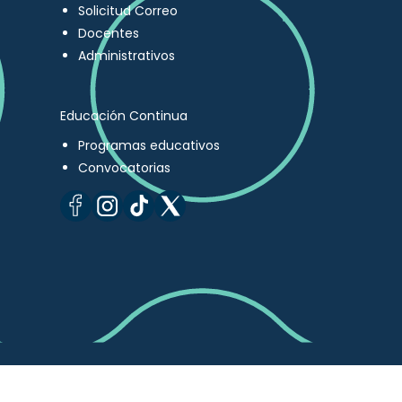
Solicitud Correo
Docentes
Administrativos
Educación Continua
Programas educativos
Convocatorias