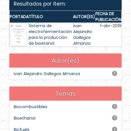
Resultados por ítem:
FECHA DE
PORTADA
TÍTULO
AUTOR(ES)
PUBLICACIÓN
Sistema de
Ivan
1-abr-2019
electrofermentación
Alejandro
para la producción
Gallegos
de bioetanol
Almanza
Autor(es)
Ivan Alejandro Gallegos Almanza
1
Temas
Biocombustibles
1
Bioethanol
1
Biofuels
1