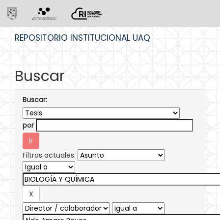
Skip
REPOSITORIO INSTITUCIONAL UAQ
navigation
Buscar
Buscar:
por
Filtros actuales: