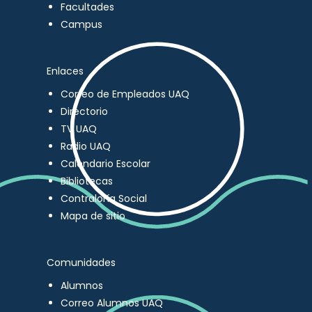
Facultades
Campus
Enlaces
Correo de Empleados UAQ
Directorio
TV UAQ
Radio UAQ
Calendario Escolar
Bibliotecas
Contraloría Social
Mapa de sitio
Comunidades
Alumnos
Correo Alumnos UAQ