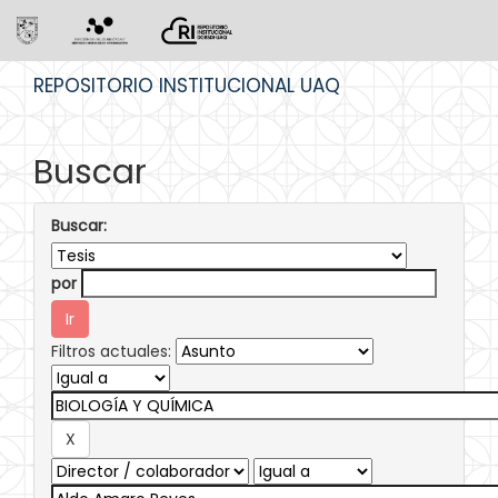
Skip
REPOSITORIO INSTITUCIONAL UAQ
navigation
Buscar
Buscar:
por
Filtros actuales: