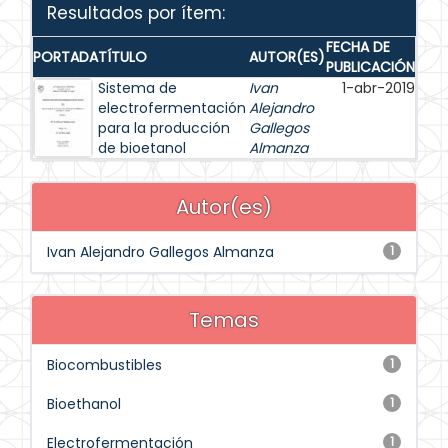
Resultados por ítem:
FECHA DE
PORTADA
TÍTULO
AUTOR(ES)
PUBLICACIÓN
Sistema de
Ivan
1-abr-2019
electrofermentación
Alejandro
para la producción
Gallegos
de bioetanol
Almanza
Autor(es)
Ivan Alejandro Gallegos Almanza
1
Temas
Biocombustibles
1
Bioethanol
1
Electrofermentación
1