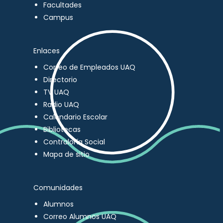
Facultades
Campus
Enlaces
Correo de Empleados UAQ
Directorio
TV UAQ
Radio UAQ
Calendario Escolar
Bibliotecas
Contraloría Social
Mapa de sitio
Comunidades
Alumnos
Correo Alumnos UAQ