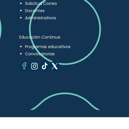
Solicitud Correo
Docentes
Administrativos
Educación Continua
Programas educativos
Convocatorias