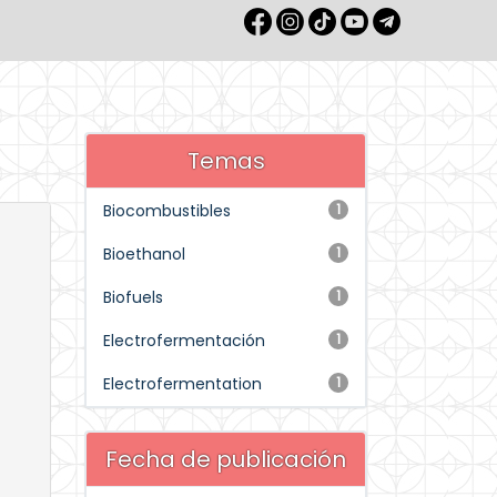
Temas
Biocombustibles
1
Bioethanol
1
Biofuels
1
Electrofermentación
1
Electrofermentation
1
Fecha de publicación