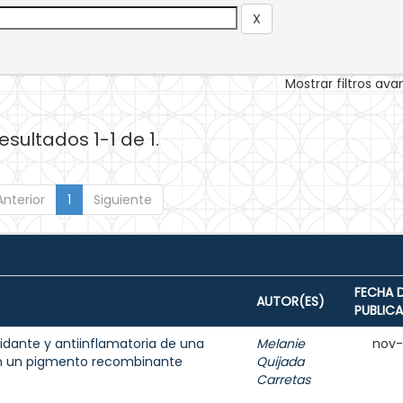
Mostrar filtros av
esultados 1-1 de 1.
Anterior
1
Siguiente
FECHA 
AUTOR(ES)
PUBLIC
idante y antiinflamatoria de una
Melanie
nov
on un pigmento recombinante
Quijada
Carretas