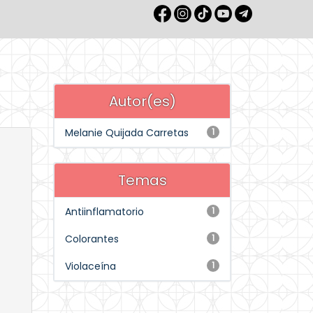
Autor(es)
Melanie Quijada Carretas
1
Temas
Antiinflamatorio
1
Colorantes
1
Violaceína
1