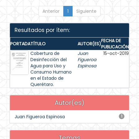
Anterior
1
Siguiente
Resultados por ítem:
FECHA DE
PORTADA
TÍTULO
AUTOR(ES)
PUBLICACIÓN
Cobertura de
Juan
15-oct-2019
Desinfección del
Figueroa
Agua para Uso y
Espinosa
Consumo Humano
en el Estado de
Querétaro.
Autor(es)
Juan Figueroa Espinosa
1
Temas