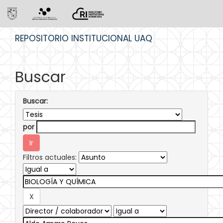
Skip
REPOSITORIO INSTITUCIONAL UAQ
navigation
Buscar
Buscar:
por
Filtros actuales: