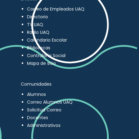
Correo de Empleados UAQ
Directorio
TV UAQ
Radio UAQ
Calendario Escolar
Bibliotecas
Contraloría Social
Mapa de sitio
Comunidades
Alumnos
Correo Alumnos UAQ
Solicitud Correo
Docentes
Administrativos