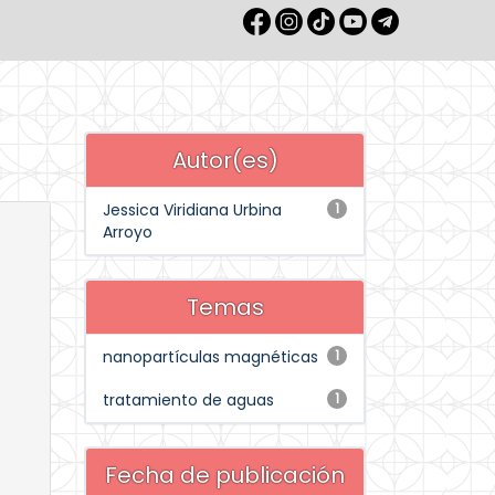
Autor(es)
Jessica Viridiana Urbina
1
Arroyo
Temas
nanopartículas magnéticas
1
tratamiento de aguas
1
Fecha de publicación