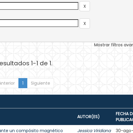
Mostrar filtros av
esultados 1-1 de 1.
Anterior
1
Siguiente
FECHA D
AUTOR(ES)
PUBLICA
ante un compósito magnético
Jessica Viridiana
30-ago