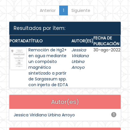
Anterior
1
Siguiente
Resultados por ítem:
FECHA DE
PORTADA
TÍTULO
AUTOR(ES)
PUBLICACIÓN
Remoción de Hg2+
Jessica
30-ago-2022
en agua mediante
Viridiana
un compósito
Urbina
magnético
Arroyo
sintetizado a partir
de Sargassum spp.
con injerto de EDTA
Autor(es)
Jessica Viridiana Urbina Arroyo
1