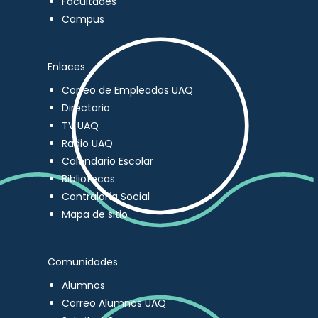
Facultades
Campus
Enlaces
Correo de Empleados UAQ
Directorio
TV UAQ
Radio UAQ
Calendario Escolar
Bibliotecas
Contraloría Social
Mapa de sitio
Comunidades
Alumnos
Correo Alumnos UAQ