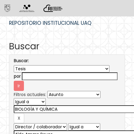
Skip
REPOSITORIO INSTITUCIONAL UAQ
navigation
Buscar
Buscar:
por
Filtros actuales: