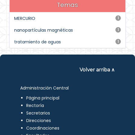
Temas
MERCURIO
1
nanopartículas magnéticas
1
tratamiento de aguas
1
Volver arriba ∧
Administración Central
Página principal
Rectoría
Secretarios
Direcciones
Coordinaciones