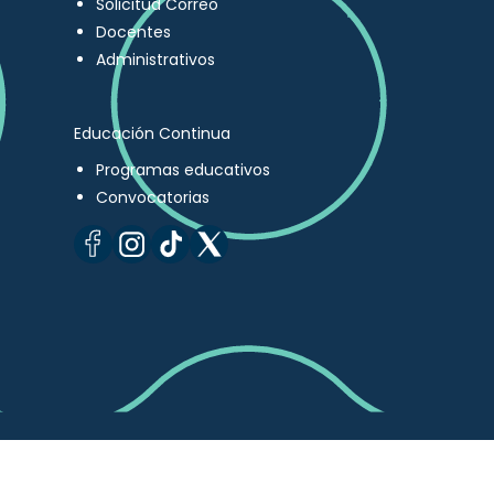
Solicitud Correo
Docentes
Administrativos
Educación Continua
Programas educativos
Convocatorias