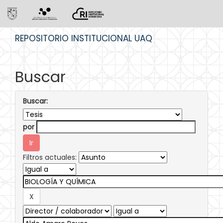
Skip
REPOSITORIO INSTITUCIONAL UAQ
navigation
Buscar
Buscar:
por
Filtros actuales: