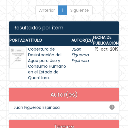
Anterior
1
Siguiente
Resultados por ítem:
FECHA DE
PORTADA
TÍTULO
AUTOR(ES)
PUBLICACIÓN
Cobertura de
Juan
15-oct-2019
Desinfección del
Figueroa
Agua para Uso y
Espinosa
Consumo Humano
en el Estado de
Querétaro.
Autor(es)
Juan Figueroa Espinosa
1
Temas