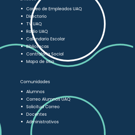
Correo de Empleados UAQ
Directorio
TV UAQ
Radio UAQ
Calendario Escolar
Bibliotecas
Contraloría Social
Mapa de sitio
Comunidades
Alumnos
Correo Alumnos UAQ
Solicitud Correo
Docentes
Administrativos