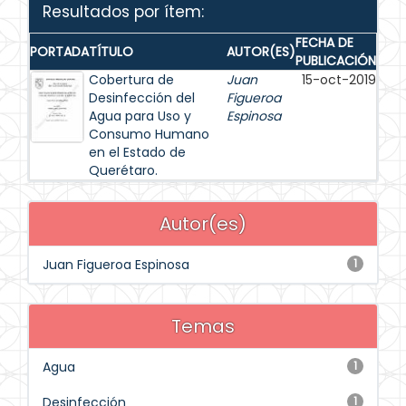
Resultados por ítem:
FECHA DE
PORTADA
TÍTULO
AUTOR(ES)
PUBLICACIÓN
Cobertura de
Juan
15-oct-2019
Desinfección del
Figueroa
Agua para Uso y
Espinosa
Consumo Humano
en el Estado de
Querétaro.
Autor(es)
Juan Figueroa Espinosa
1
Temas
Agua
1
Desinfección
1