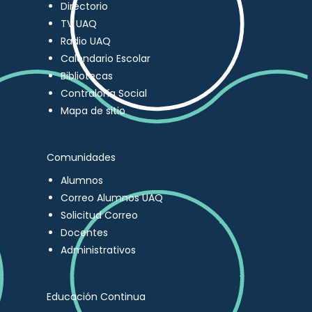
Directorio
TV UAQ
Radio UAQ
Calendario Escolar
Bibliotecas
Contraloría Social
Mapa de sitio
Comunidades
Alumnos
Correo Alumnos UAQ
Solicitud Correo
Docentes
Administrativos
Educación Continua