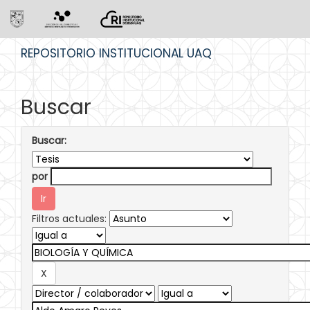
Skip
REPOSITORIO INSTITUCIONAL UAQ
navigation
Buscar
Buscar:
por
Filtros actuales: