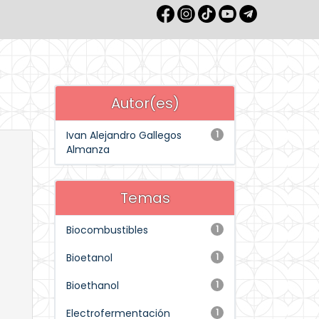
Autor(es)
Ivan Alejandro Gallegos
1
Almanza
Temas
Biocombustibles
1
Bioetanol
1
Bioethanol
1
Electrofermentación
1