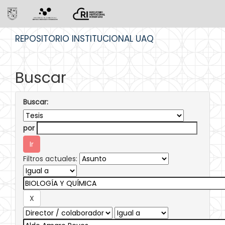
Skip
REPOSITORIO INSTITUCIONAL UAQ
navigation
Buscar
Buscar:
por
Filtros actuales: