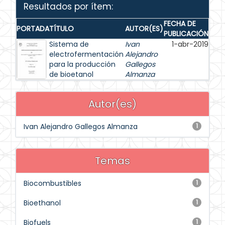
Resultados por ítem:
FECHA DE
PORTADA
TÍTULO
AUTOR(ES)
PUBLICACIÓN
Sistema de
Ivan
1-abr-2019
electrofermentación
Alejandro
para la producción
Gallegos
de bioetanol
Almanza
Autor(es)
Ivan Alejandro Gallegos Almanza
1
Temas
Biocombustibles
1
Bioethanol
1
Biofuels
1