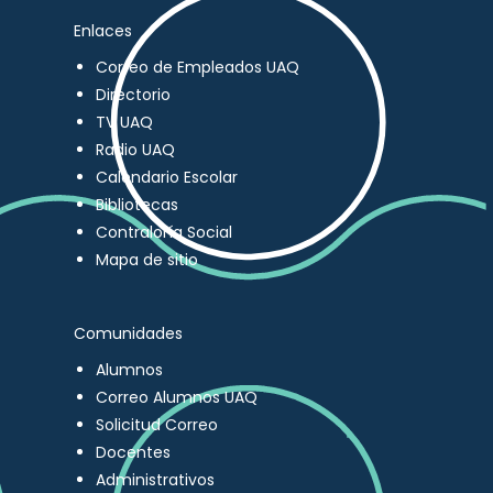
Enlaces
Correo de Empleados UAQ
Directorio
TV UAQ
Radio UAQ
Calendario Escolar
Bibliotecas
Contraloría Social
Mapa de sitio
Comunidades
Alumnos
Correo Alumnos UAQ
Solicitud Correo
Docentes
Administrativos