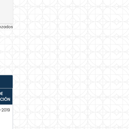
anzados
DE
ACIÓN
-2019