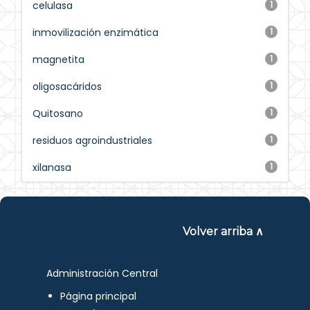
celulasa
1
inmovilización enzimática
1
magnetita
1
oligosacáridos
1
Quitosano
1
residuos agroindustriales
1
xilanasa
1
Volver arriba ∧
Administración Central
Página principal