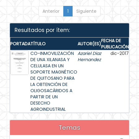
Anterior
1
Siguiente
Resultados por ítem:
FECHA DE
PORTADA
TÍTULO
AUTOR(ES)
PUBLICACIÓN
CO-INMOVILIZACIÓN
Azariel Diaz
dic-2017
DE UNA XILANASA Y
Hernandez
CELULASA EN UN
SOPORTE MAGNÉTICO
DE QUITOSANO PARA
LA OBTENCIÓN DE
OLIGOSACÁRIDOS A
PARTIR DE UN
DESECHO
AGROINDUSTRIAL
Temas