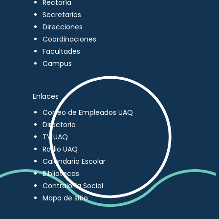
Rectoría
Secretarios
Direcciones
Coordinaciones
Facultades
Campus
Enlaces
Correo de Empleados UAQ
Directorio
TV UAQ
Radio UAQ
Calendario Escolar
Bibliotecas
Contraloría Social
Mapa de sitio