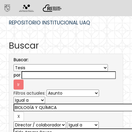
Skip
REPOSITORIO INSTITUCIONAL UAQ
navigation
Buscar
Buscar:
por
Filtros actuales: