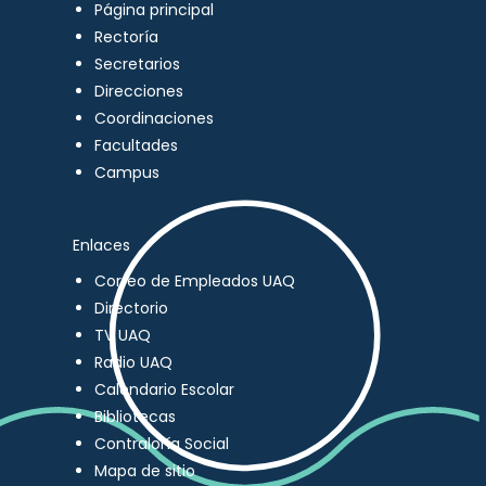
Página principal
Rectoría
Secretarios
Direcciones
Coordinaciones
Facultades
Campus
Enlaces
Correo de Empleados UAQ
Directorio
TV UAQ
Radio UAQ
Calendario Escolar
Bibliotecas
Contraloría Social
Mapa de sitio