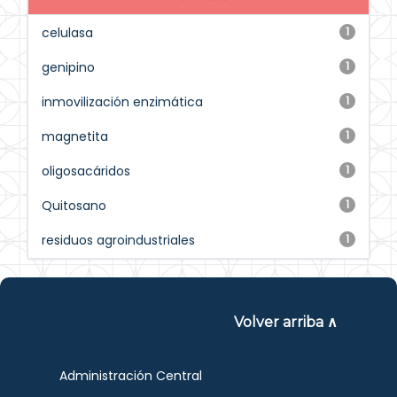
celulasa
1
genipino
1
inmovilización enzimática
1
magnetita
1
oligosacáridos
1
Quitosano
1
residuos agroindustriales
1
Volver arriba ∧
Administración Central