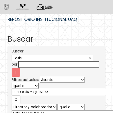
Skip
REPOSITORIO INSTITUCIONAL UAQ
navigation
Buscar
Buscar:
por
Filtros actuales: