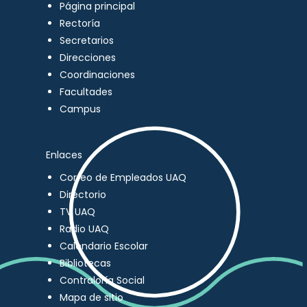
Página principal
Rectoría
Secretarios
Direcciones
Coordinaciones
Facultades
Campus
Enlaces
Correo de Empleados UAQ
Directorio
TV UAQ
Radio UAQ
Calendario Escolar
Bibliotecas
Contraloría Social
Mapa de sitio