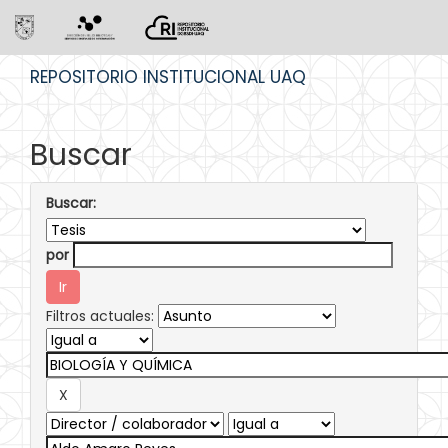
Skip
REPOSITORIO INSTITUCIONAL UAQ
navigation
Buscar
Buscar:
por
Filtros actuales: