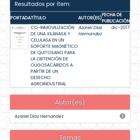
Resultados por ítem:
FECHA DE
PORTADA
TÍTULO
AUTOR(ES)
PUBLICACIÓN
CO-INMOVILIZACIÓN
Azariel Diaz
dic-2017
DE UNA XILANASA Y
Hernandez
CELULASA EN UN
SOPORTE MAGNÉTICO
DE QUITOSANO PARA
LA OBTENCIÓN DE
OLIGOSACÁRIDOS A
PARTIR DE UN
DESECHO
AGROINDUSTRIAL
Autor(es)
Azariel Diaz Hernandez
1
Temas