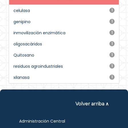
celulasa
1
genipino
1
inmovilización enzimática
1
oligosacáridos
1
Quitosano
1
residuos agroindustriales
1
xilanasa
1
Volver arriba ∧
Administración Central