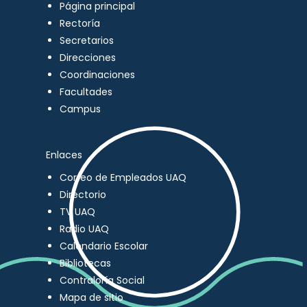
Página principal
Rectoría
Secretarios
Direcciones
Coordinaciones
Facultades
Campus
Enlaces
Correo de Empleados UAQ
Directorio
TV UAQ
Radio UAQ
Calendario Escolar
Bibliotecas
Contraloría Social
Mapa de sitio