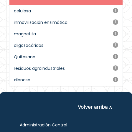
celulasa
1
inmovilización enzimática
1
magnetita
1
oligosacáridos
1
Quitosano
1
residuos agroindustriales
1
xilanasa
1
Volver arriba ∧
Administración Central