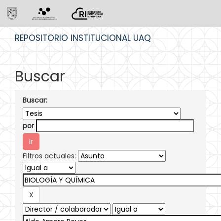
Skip
REPOSITORIO INSTITUCIONAL UAQ
navigation
Buscar
Buscar:
por
Filtros actuales: