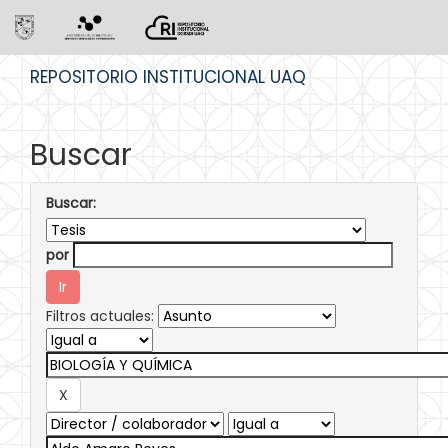
Skip
REPOSITORIO INSTITUCIONAL UAQ
navigation
Buscar
Buscar:
por
Filtros actuales: