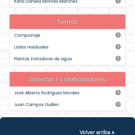
Karla Daniela Montes Martínez
1
Temas
Compostaje
1
Lodos residuales
1
Plantas tratadoras de agua
1
Director / colaboradores
José Alberto Rodríguez Morales
1
Juan Campos Guillen
1
Volver arriba ∧