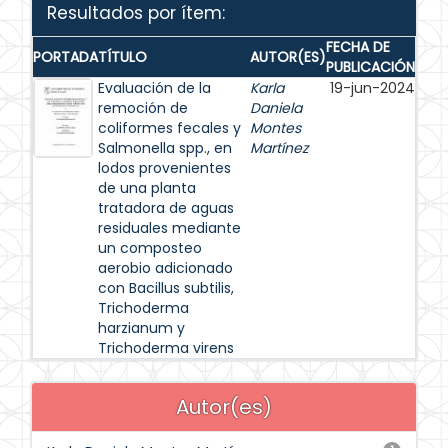
Resultados por ítem:
FECHA DE
PORTADA
TÍTULO
AUTOR(ES)
PUBLICACIÓN
Evaluación de la
Karla
19-jun-2024
remoción de
Daniela
coliformes fecales y
Montes
Salmonella spp., en
Martínez
lodos provenientes
de una planta
tratadora de aguas
residuales mediante
un composteo
aerobio adicionado
con Bacillus subtilis,
Trichoderma
harzianum y
Trichoderma virens
Autor(es)