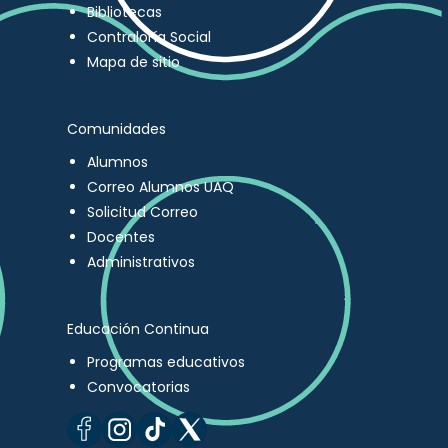
Bibliotecas
Contraloría Social
Mapa de sitio
Comunidades
Alumnos
Correo Alumnos UAQ
Solicitud Correo
Docentes
Administrativos
Educación Continua
Programas educativos
Convocatorias