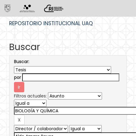
Skip
REPOSITORIO INSTITUCIONAL UAQ
navigation
Buscar
Buscar:
por
Filtros actuales: