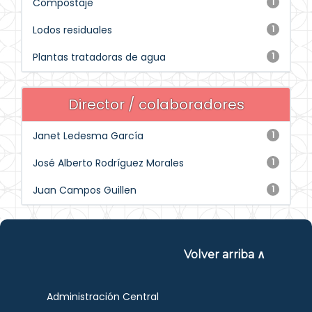
Compostaje
1
Lodos residuales
1
Plantas tratadoras de agua
1
Director / colaboradores
Janet Ledesma García
1
José Alberto Rodríguez Morales
1
Juan Campos Guillen
1
Volver arriba ∧
Administración Central