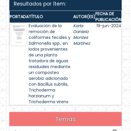
Resultados por ítem:
FECHA DE
PORTADA
TÍTULO
AUTOR(ES)
PUBLICACIÓN
Evaluación de la
Karla
19-jun-2024
remoción de
Daniela
coliformes fecales y
Montes
Salmonella spp., en
Martínez
lodos provenientes
de una planta
tratadora de aguas
residuales mediante
un composteo
aerobio adicionado
con Bacillus subtilis,
Trichoderma
harzianum y
Trichoderma virens
Temas