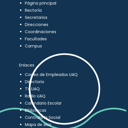
Página principal
Rectoría
Secretarios
Direcciones
Coordinaciones
Facultades
Campus
Enlaces
Correo de Empleados UAQ
Directorio
TV UAQ
Radio UAQ
Calendario Escolar
Bibliotecas
Contraloría Social
Mapa de sitio