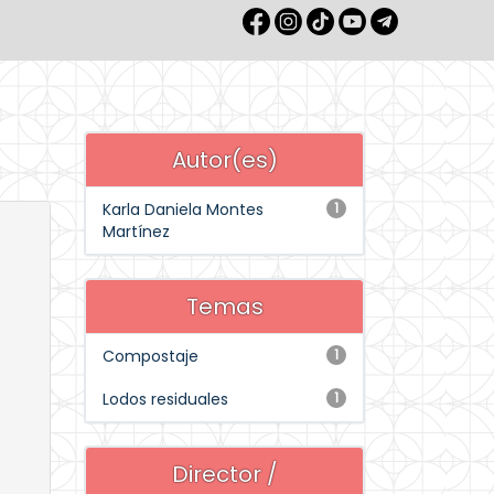
Autor(es)
Karla Daniela Montes
1
Martínez
Temas
Compostaje
1
Lodos residuales
1
Director /