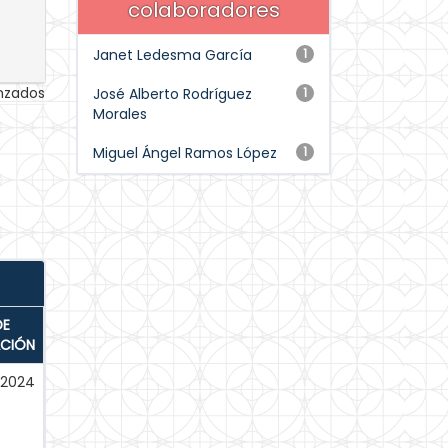
colaboradores
Janet Ledesma García
1
anzados
José Alberto Rodríguez
1
Morales
Miguel Ángel Ramos López
1
DE
ACIÓN
-2024