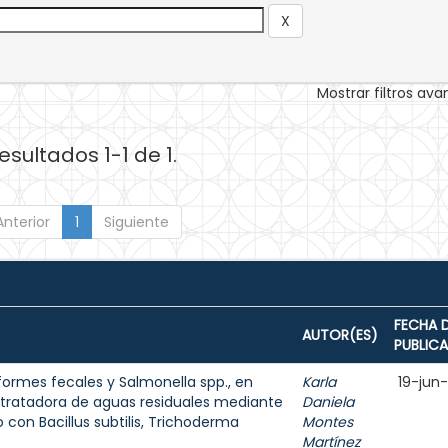
Mostrar filtros av
esultados 1-1 de 1.
Anterior
1
Siguiente
FECHA 
AUTOR(ES)
PUBLIC
formes fecales y Salmonella spp., en
Karla
19-jun
 tratadora de aguas residuales mediante
Daniela
on Bacillus subtilis, Trichoderma
Montes
Martínez