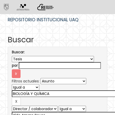
Skip
REPOSITORIO INSTITUCIONAL UAQ
navigation
Buscar
Buscar:
por
Filtros actuales: