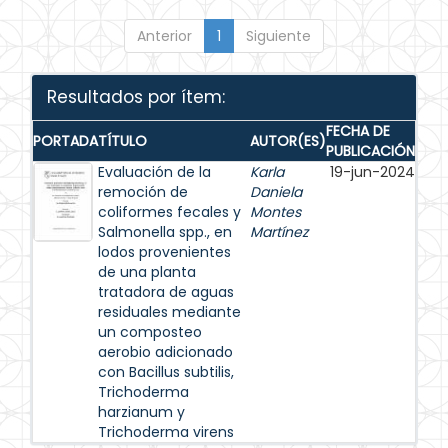
Anterior
1
Siguiente
Resultados por ítem:
FECHA DE
PORTADA
TÍTULO
AUTOR(ES)
PUBLICACIÓN
Evaluación de la
Karla
19-jun-2024
remoción de
Daniela
coliformes fecales y
Montes
Salmonella spp., en
Martínez
lodos provenientes
de una planta
tratadora de aguas
residuales mediante
un composteo
aerobio adicionado
con Bacillus subtilis,
Trichoderma
harzianum y
Trichoderma virens